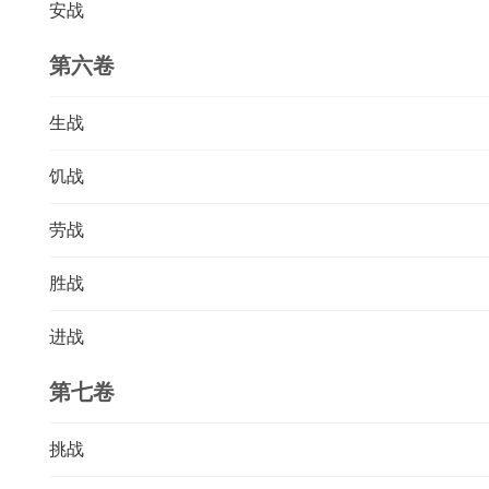
安战
第六卷
生战
饥战
劳战
胜战
进战
第七卷
挑战