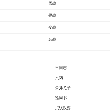
雪战
畏战
变战
忘战
三国志
六韬
公孙龙子
逸周书
贞观政要