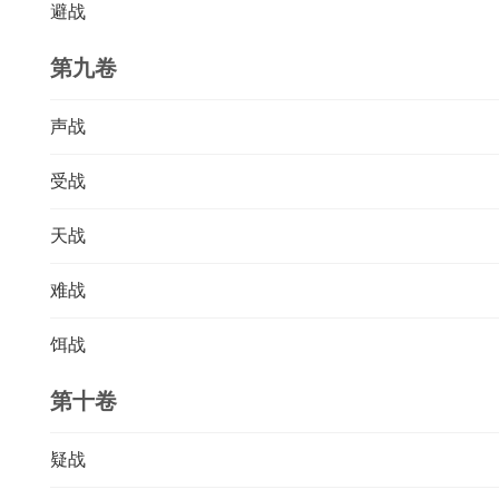
避战
第九卷
声战
受战
天战
难战
饵战
第十卷
疑战