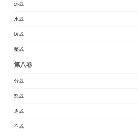
远战
水战
缓战
整战
第八卷
分战
怒战
逐战
不战