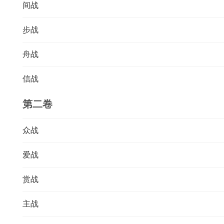
间战
步战
舟战
信战
第二卷
众战
爱战
赏战
主战