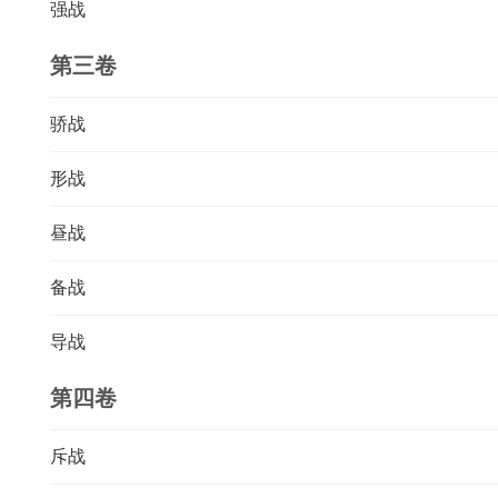
强战
第三卷
骄战
形战
昼战
备战
导战
第四卷
斥战