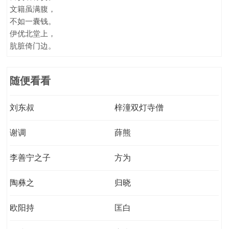
文籍虽满腹，
不如一囊钱。
伊优北堂上，
肮脏倚门边。
随便看看
刘东叔
梓潼双灯寺僧
谢调
薛熊
李善宁之子
方为
陶彝之
归晓
欧阳持
匡白