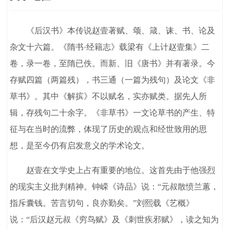
《后汉书》本传说赵壹著赋、颂、箴、诔、书、论及
杂文十六篇。《隋书·经籍志》载梁有《上计赵壹集》二
卷，录一卷，至隋已佚。而新、旧《唐书》并有著录。今
存赋四篇（两篇残），书三通（一篇为残句）及论文《非
草书》。其中《解摈》不以赋名，实亦赋类。据先人所
辑，存残句二十余字。《非草书》一文论草书的产生、特
征与在当时的流弊，体现了历史的观点和经世致用的思
想，是至今仍有启发意义的学术论文。
赵壹在文学史上占有重要的地位。这首先由于他强烈
的现实主义批判精神。钟嵘《诗品》说：“元叔散愤兰蕙，
指斥囊钱。苦言切句，良亦勤矣。”刘熙载《艺概》
说：“后汉赵元叔《穷鸟赋》及《刺世疾邪赋》，读之知为