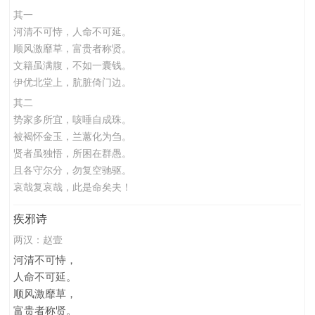
其一
河清不可恃，人命不可延。
顺风激靡草，富贵者称贤。
文籍虽满腹，不如一囊钱。
伊优北堂上，肮脏倚门边。
其二
势家多所宜，咳唾自成珠。
被褐怀金玉，兰蕙化为刍。
贤者虽独悟，所困在群愚。
且各守尔分，勿复空驰驱。
哀哉复哀哉，此是命矣夫！
疾邪诗
两汉：
赵壹
河清不可恃，
人命不可延。
顺风激靡草，
富贵者称贤。