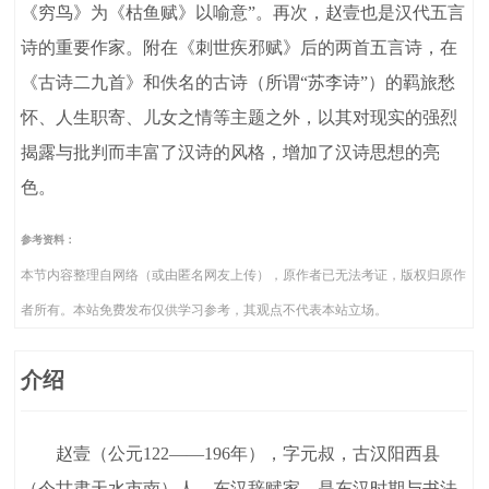
《穷鸟》为《枯鱼赋》以喻意”。再次，赵壹也是汉代五言
诗的重要作家。附在《刺世疾邪赋》后的两首五言诗，在
《古诗二九首》和佚名的古诗（所谓“苏李诗”）的羁旅愁
怀、人生职寄、儿女之情等主题之外，以其对现实的强烈
揭露与批判而丰富了汉诗的风格，增加了汉诗思想的亮
色。
参考资料：
本节内容整理自网络（或由匿名网友上传），原作者已无法考证，版权归原作
者所有。本站免费发布仅供学习参考，其观点不代表本站立场。
介绍
赵壹（公元122——196年），字元叔，古汉阳西县
（今甘肃天水市南）人，东汉辞赋家。是东汉时期与书法