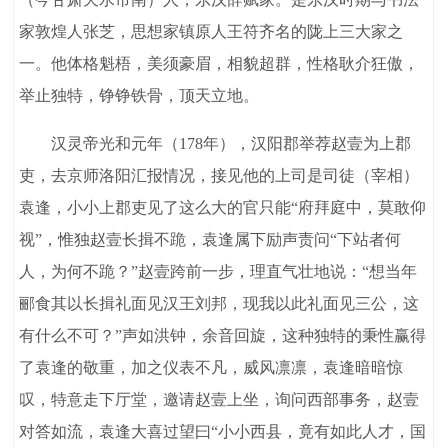
家敦煌人张芝，思想家镇原人王符齐名的陇上三大家之
一。他体格魁梧，美须豪眉，相貌超群，性格耿介狂傲，
举止独特，铮铮铁骨，顶天立地。
汉灵帝光和元年（178年），汉阳郡举荐赵壹为上郡
吏，去京师洛阳汇报情况，接见他的上司是司徒（宰相）
袁逢，小小上郡吏见了这么大的官只能“府拜庭中，莫敢仰
视”，惟独赵壹长揖不跪，袁逢属下励声责问“下站者何
人，为何不跪？”赵壹跨前一步，理直气壮地说：“想当年
郦食其以长揖礼面见汉王刘邦，现我以此礼面见三公，这
有什么不可？”声如洪钟，余音回旋，这种独特的秉性赢得
了袁逢的敬重，加之仪表不凡，威风凛凛，袁逢暗暗惊
叹，特意走下厅堂，邀请赵壹上坐，询问西部事务，赵壹
对答如流，袁逢大喜过望曰“小小西县，竟有如此人才，国