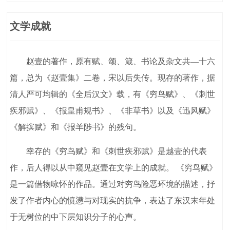
文学成就
赵壹的著作，原有赋、颂、箴、书论及杂文共—十六
篇，总为《赵壹集》二卷，宋以后失传。现存的著作，据
清人严可均辑的《全后汉文》载，有《穷鸟赋》、《刺世
疾邪赋》、《报皇甫规书》、《非草书》以及《迅风赋》
《解摈赋》和《报羊陟书》的残句。
幸存的《穷鸟赋》和《刺世疾邪赋》是越壹的代表
作，后人得以从中窥见赵壹在文学上的成就。 《穷鸟赋》
是一篇借物咏怀的作品。通过对穷鸟险恶环境的描述，抒
发了作者内心的愤懑与对现实的抗争，表达了东汉末年处
于无树位的中下层知识分子的心声。