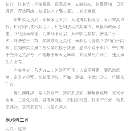
徒行。妪名势，抚拍豪强。偃蹇反俗，立致咎殃。捷慑逐物，日富
月昌。浑然同惑，孰温孰凉？邪夫显进，直士幽藏。
原斯瘼之所兴，实执政之匪贤。女谒掩其视听兮，近习秉其威
权。所好则钻皮出其毛羽，所恶则洗垢求其瘢痕。虽欲竭诚而尽
忠，路绝险而靡缘。九重既不可启，又群吠之狺狺。安危亡于旦
夕，肆嗜慾于目前。奚异涉海之失柁，坐积薪而待然？荣纳由于闪
榆，孰知辨其蚩妍？故法禁屈橈于势族，恩泽不逮于单门。宁饥寒
于尧舜之荒岁兮，不饱暖于当今之丰年。乘理虽死而非亡，违义虽
生而匪存。
有秦客者，乃为诗曰：河清不可俟，人命不可延。顺风激靡
草，富贵者称贤。文籍虽满腹，不如一囊钱。伊优北堂上，抗髒依
门边。
鲁生闻此辞，紧而作歌曰：势家多所宜，咳唾自成珠；被褐怀
金玉，兰蕙化为刍。贤者虽独悟，所困在群愚。且各守尔分，勿复
空驰驱。哀哉复哀哉，此是命矣夫！
疾邪诗二首
两汉：
赵壹