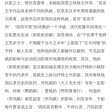
抗脏之士。惟径直露骨，未能如屈贾之味馀文外耳。”其实
文学作品有多种不同的风格，联系东汉末年黑暗腐败的政
治来看，赵壹作品所表现的这种风格，是对“哀而不
伤”、“怨而不怒”的诗教的一个冲破。清代乾隆年间湖北一
位私塾先生读《刺世疾邪赋》深受感动，在“宁饥寒于尧舜
之荒岁月兮，不饱暧于当今之丰年”上面批了“古今同慨”的
字样，被人告发，他和他的家人都被外以极刑。可见赵壹
赋的影响与反动统治阶级对他痛恨的程度。其次，他的
《刺世疾邪赋》是汉赋由铺采摛文的大赋向抒情的小赋转
变中的代表作，是赋史上政治抒情之作的篇，其对春秋战
国以来历史的批判，对阮籍的《大人先生传》等有一定影
响。祢衡《鹦鹉赋》、曹植的《野田黄雀行》、何逊的
《穷鸟赋》都受赵壹《穷鸟赋》的影响；刘宋末年，卞彬
每忤萧道成之旨，“因此摈弃数年，不得仕进，乃拟赵壹