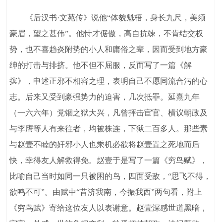
《后汉书·文苑传》说他“体貌魁梧，身长九尺，美须
豪眉，望之甚伟”。他恃才倨傲，高自抗竦，不肯结交权
势，也不喜趋炎附势的小人和庸俗之辈，因而受到地方豪
绅的打击与排挤。他不但不屈服，反而写了一篇《解
摈》，申述正邪不相容之理，表明自己不愿同流合污的心
志。后来又受到豪强势力的迫害，几次抵罪。延熹九年
（一六六年）党锢之狱大兴，凡曾抨击宦官、横议朝政及
与李膺等人有来往者，均被株连，下狱二百多人。那些素
与赵壹不睦的奸邪小人也乘机必欲将赵壹置之死地而后
快，幸得友人解救得免。赵壹于是写了一篇《穷鸟赋》，
比喻自己当时如同一只被困的鸟，四面受敌，“思飞不得，
欲鸣不可”。由赋中“昔济我南，今振我西”两句看，附上
《穷鸟赋》寄给这位友人以表谢意。赵壹深感世道黑暗，