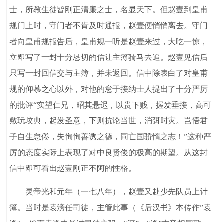
士，所教生徒皆刚正清廉之士，名显天下。但赵壹到皇甫
规门上时，守门者不肯及时通报，赵壹便悄悄离去。守门
者向皇甫规报告后，皇甫规一听是赵壹来过，大吃一惊，
立即写了一封十分恳切的信让主簿骑马去追。赵壹见信后
只写一封回信交与主簿，并未返回。信中除表白了对皇甫
规的仰慕之心以外，对他的怠于接纳士人提出了十分严厉
的批评“实望仁兄，昭其悬迟，以贵下贱，握发垂接，高可
敷玩坟典，起发圣意，下则抗论当世，消弭时灾。岂悟君
子自生怠倦，失恂恂善诱之德，同亡国骄惰之志！”这种严
厉的态度实际上表现了对中良贤俊的极高的期望。从这封
信中即可看出赵壹刚正不阿的性格。
灵帝光和元年（一七八年），赵壹又赴少先队员上计
簿。当时是袁滂任司徒，主管此事（《后汉书》本传作”袁