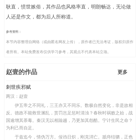
耿直，愤世嫉俗，其作品也风格率直，明朗畅达，无论做
人还是作文，都为后人所称道。
参考资料：
本节内容整理自网络（或由匿名网友上传），原作者已无法考证，版权归原作
者所有。本站免费发布仅供学习参考，其观点不代表本站立场。
赵壹的作品
更多
刺世疾邪赋
两汉：
赵壹
伊五帝之不同礼，三王亦又不同乐。数极自然变化，非是故相
反。德政不能救世溷乱，赏罚岂足惩时清浊？春秋时祸败之始，战
国逾增其荼毒。秦汉无以相踰越，乃更加其怨酷。宁计生民之命？
为利己而自足。
于兹迄今，情伪万方。佞诌日炽，刚克消亡。舐痔结驷，正色