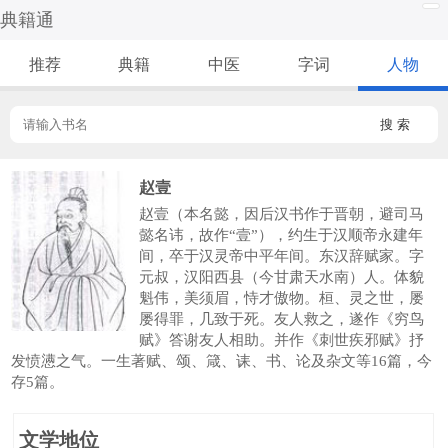
典籍通
推荐
典籍
中医
字词
人物
搜 索
赵壹
赵壹（本名懿，因后汉书作于晋朝，避司马
懿名讳，故作“壹”），约生于汉顺帝永建年
间，卒于汉灵帝中平年间。东汉辞赋家。字
元叔，汉阳西县（今甘肃天水南）人。体貌
魁伟，美须眉，恃才傲物。桓、灵之世，屡
屡得罪，几致于死。友人救之，遂作《穷鸟
赋》答谢友人相助。并作《刺世疾邪赋》抒
发愤懑之气。一生著赋、颂、箴、诔、书、论及杂文等16篇，今
存5篇。
文学地位