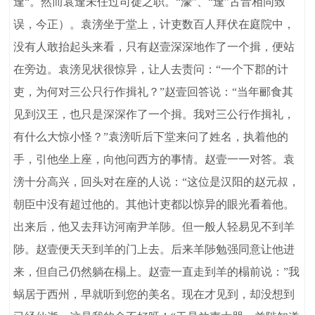
逢“。然而袁逢未任过司徒之职。“濠”、“逢”古音相同致
误，今正）。袁滂坐于堂上，计吏数百人拜伏在庭院中，
没有人敢抬起头来看，只有赵壹深深地作了一个揖，便站
在旁边。袁滂见状很惊异，让人去责问：“一个下郡的计
吏，为何对三公只行作揖礼？”赵壹回答说：“当年郦食其
见到汉王，也只是深深作了一个揖。我对三公行作揖礼，
有什么大惊小怪？”袁滂听后下堂来问了姓名，执着他的
手，引他坐上座，向他问西方的事情。赵壹一一对答。袁
滂十分高兴，回头对在座的人说：“这位是汉阳的赵元叔，
朝臣中没有超过他的。其他计吏都以惊异的眼光看着他。
出来后，他又去拜访河南尹羊陟。但一般人轻易见不到羊
陟。赵壹便天天到羊的门上去。后来羊陟勉强同意让他进
来，但自己仍然躺在榻上。赵壹一直走到羊的榻前说：”我
蜗居于西州，早就听到您的美名。现在才见到，却没想到