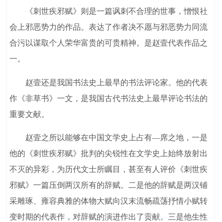
《刺世疾邪赋》则是一篇讽刺不合理的世事，憎恨社
会上邪恶势力的作品。表达了作者决不愿与邪恶势力同流
合污以谋取个人荣华富贵的可贵精神。是赵壹代表作品之
一。
赵壹还是我国书法史上最早的书法评论家。他的代表
作《非草书》一文，是我国古代书法史上最早评论书法的
重要文献。
赵壹之所以能够在中国文学史上占有—席之地，一是
他的《刺世疾邪赋》批判的尖锐性在文学史上始终放射出
不灭的异彩，为历代文士所瞩目，甚至有人评价《刺世疾
邪赋》一篇压倒两汉所有的辞赋。二是他的辞赋是两汉铺
采雕琢、雍容典雅的体物大赋向汉末流畅疏荡抒情小赋转
变时期的代表作，对辞赋的演进作出了贡献。三是他生性