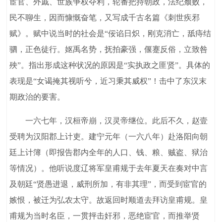
宦官、外戚、世族争权夺利，轮番把持朝政，法纪颓败，
民不聊生，因而慷慨奋笔，又写成千古名篇《刺世疾邪
赋》。赋中说当时的社会是“佞谄日炽，刚克消亡，舐痔结
驷，正色徒行。妪禹名势，抚拍豪强，偃蹇反俗，立致咎
殃”。指出形成这种状况的原因是“实执政之匪贤”。具体的
表现是“女谒掩其视听兮，近习秉其威权”！击中了东汉末
期政治的要害。
一六七年，汉桓帝崩，汉灵帝继位。此后不久，赵壹
受聘为汉阳郡上计吏。建宁元年（一六八年）赴洛阳向朝
廷上计簿（即报告郡内全年的人口、钱、粮、贼盗、狱治
等情况）。他听说度辽将军皇甫规于去年夏天在奏对中言
及朝廷“贤愚进退，威刑所加，有非其理”，而受到宦官的
嫉恨，被迁为弘农太守。故返回时顺道去拜访皇甫规。皇
甫规为当时名臣，一贯抨击奸邪，恶绝宦官，而推举贤