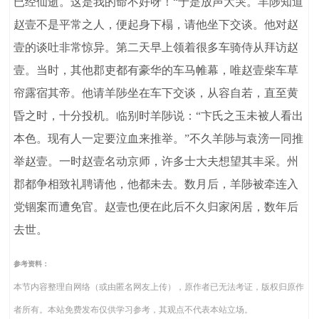
已经仙逝。这是我的命不好呀！“于是放声大哭。羊陟知道
赵壹不是平常之人，便起身下榻，请他坐下交谈。他对赵
壹的谈吐非常惊异。第二天早上领着很多车骑侍从拜访赵
壹。当时，其他郡吏都有豪华的车马帷幕，唯赵壹柴车草
帘露宿其帝。他请羊陟坐在车下交谈，从容自若，直至黄
昏之时，十分投机。临别时羊陟说：“卞氏之玉未被人看出
本色。现有人一定要泣血来推举。”不久羊陟与袁滂一同推
举赵壹。一时赵壹名动京师，许多士大夫想望其丰采。州
郡都争相致礼聘请他，他都未去。数月后，羊陟被牵连入
党锢案而遭免官。赵壹也便在此后不久归家闲居，数年后
去世。
参考资料：
本节内容整理自网络（或由匿名网友上传），原作者已无法考证，版权归原作
者所有。本站免费发布仅供学习参考，其观点不代表本站立场。