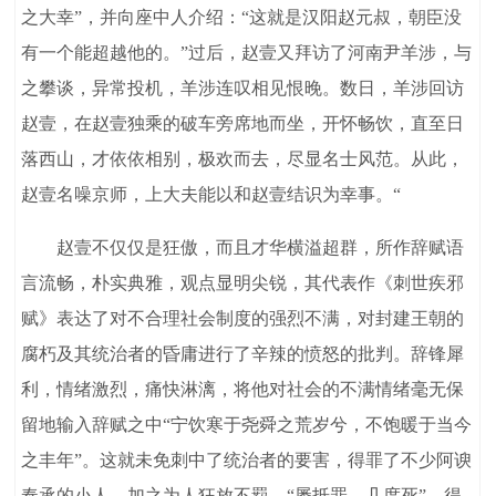
之大幸”，并向座中人介绍：“这就是汉阳赵元叔，朝臣没
有一个能超越他的。”过后，赵壹又拜访了河南尹羊涉，与
之攀谈，异常投机，羊涉连叹相见恨晚。数日，羊涉回访
赵壹，在赵壹独乘的破车旁席地而坐，开怀畅饮，直至日
落西山，才依依相别，极欢而去，尽显名士风范。从此，
赵壹名噪京师，上大夫能以和赵壹结识为幸事。“
赵壹不仅仅是狂傲，而且才华横溢超群，所作辞赋语
言流畅，朴实典雅，观点显明尖锐，其代表作《刺世疾邪
赋》表达了对不合理社会制度的强烈不满，对封建王朝的
腐朽及其统治者的昏庸进行了辛辣的愤怒的批判。辞锋犀
利，情绪激烈，痛快淋漓，将他对社会的不满情绪毫无保
留地输入辞赋之中“宁饮寒于尧舜之荒岁兮，不饱暖于当今
之丰年”。这就未免刺中了统治者的要害，得罪了不少阿谀
奉承的小人，加之为人狂放不羁，“屡抵罪，几度死”，得