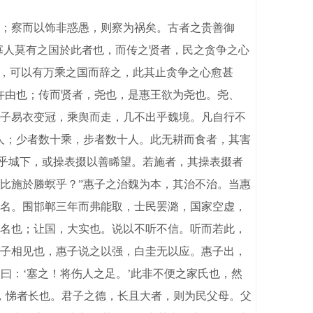
；察而以饰非惑愚，则察为祸矣。古者之贵善御
寡人莫有之国於此者也，而传之贤者，民之贪争之心
也，可以有万乘之国而辞之，此其止贪争之心愈甚
许由也；传而贤者，尧也，是惠王欲为尧也。尧、
子易衣变冠，乘舆而走，几不出乎魏境。凡自行不
人；少者数十乘，步者数十人。此无耕而食者，其害
赴乎城下，或操表掇以善睎望。若施者，其操表掇者
比施於螣螟乎？”惠子之治魏为本，其治不治。当惠
名。围邯郸三年而弗能取，士民罢潞，国家空虚，
名也；让国，大实也。说以不听不信。听而若此，
子相见也，惠子说之以强，白圭无以应。惠子出，
曰：‘塞之！将伤人之足。’此非不便之家氏也，然
也，悌者长也。君子之德，长且大者，则为民父母。父