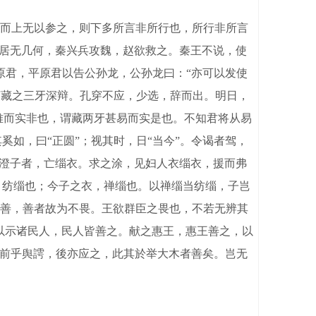
而上无以参之，则下多所言非所行也，所行非所言
”居无几何，秦兴兵攻魏，赵欲救之。秦王不说，使
原君，平原君以告公孙龙，公孙龙曰：“亦可以发使
言藏之三牙深辩。孔穿不应，少选，辞而出。明日，
难而实非也，谓藏两牙甚易而实是也。不知君将从易
奚如，曰“正圆”；视其时，日“当今”。令谒者驾，
宋有澄子者，亡缁衣。求之涂，见妇人衣缁衣，援而弗
者，纺缁也；今子之衣，禅缁也。以禅缁当纺缁，子岂
不善，善者故为不畏。王欲群臣之畏也，不若无辨其
以示诸民人，民人皆善之。献之惠王，惠王善之，以
者，前乎舆謣，後亦应之，此其於举大木者善矣。岂无