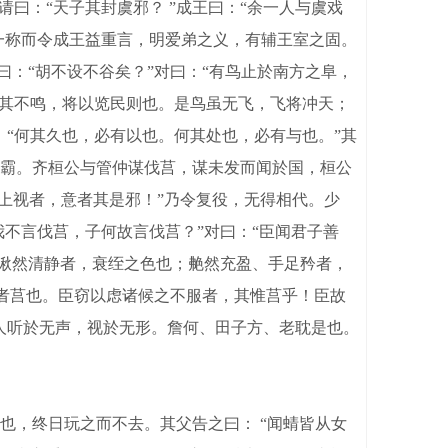
曰：“天子其封虞邪？ ”成王曰：“余一人与虞戏
一称而令成王益重言，明爱弟之义，有辅王室之固。
曰：“胡不设不谷矣？”对曰：“有鸟止於南方之阜，
；其不鸣，将以览民则也。是鸟虽无飞，飞将冲天；
“何其久也，必有以也。何其处也，必有与也。”其
霸。齐桓公与管仲谋伐莒，谋未发而闻於国，桓公
而上视者，意者其是邪！”乃令复役，无得相代。少
我不言伐莒，子何故言伐莒？”对曰：“臣闻君子善
；湫然清静者，衰绖之色也；艴然充盈、手足矜者，
当者莒也。臣窃以虑诸候之不服者，其惟莒乎！臣故
人听於无声，视於无形。詹何、田子方、老耽是也。
，终日玩之而不去。其父告之曰： “闻蜻皆从女