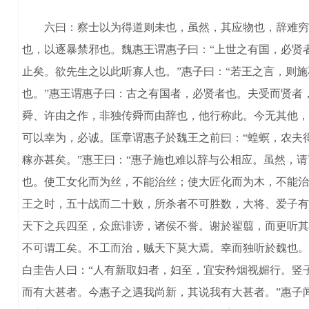
六曰：察士以为得道则未也，虽然，其应物也，辞难穷矣
也，以逐暴禁邪也。魏惠王谓惠子曰：“上世之有国，必贤
止矣。欲先生之以此听寡人也。”惠子曰：“若王之言，则
也。”惠王谓惠子曰：古之有国者，必贤者也。夫受而贤者
舜、许由之作，非独传舜而由辞也，他行称此。今无其他，
可以幸为，必诚。匡章谓惠子於魏王之前曰：“蝗螟，农夫
稼亦甚矣。”惠王曰：“惠子施也难以辞与公相应。虽然，
也。使工女化而为丝，不能治丝；使大匠化而为木，不能治
王之时，五十战而二十败，所杀者不可胜数，大将、爱子有
天下之兵四至，众庶诽谤，诸侯不誉。谢於翟翦，而更听其
不可谓工矣。不工而治，贼天下莫大焉。幸而独听於魏也。
白圭告人曰：“人有新取妇者，妇至，宜安矜烟视媚行。竖子
而有大甚者。今惠子之遇我尚新，其说我有大甚者。”惠子