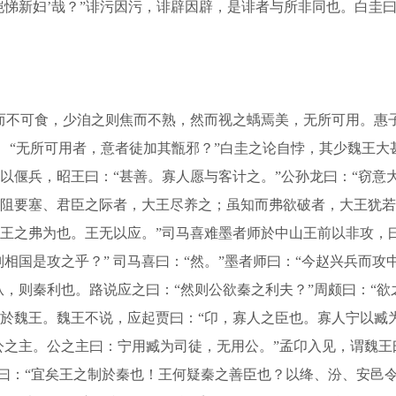
恺悌新妇’哉？”诽污因污，诽辟因辟，是诽者与所非同也。白圭
不可食，少洎之则焦而不熟，然而视之蝺焉美，无所可用。惠子
： “无所可用者，意者徒加其甑邪？”白圭之论自悖，其少魏王
偃兵，昭王曰：“甚善。寡人愿与客计之。”公孙龙曰：“窃意大
阻要塞、君臣之际者，大王尽养之；虽知而弗欲破者，大王犹若
之弗为也。王无以应。”司马喜难墨者师於中山王前以非攻，曰：
则相国是攻之乎？” 司马喜曰：“然。”墨者师曰：“今赵兴兵而
从，则秦利也。路说应之曰：“然则公欲秦之利夫？”周颇曰：“欲
於魏王。魏王不说，应起贾曰：“卬，寡人之臣也。寡人宁以臧
公之主。公之主曰：宁用臧为司徒，无用公。”孟卬入见，谓魏王曰
太息曰：“宜矣王之制於秦也！王何疑秦之善臣也？以绛、汾、安邑