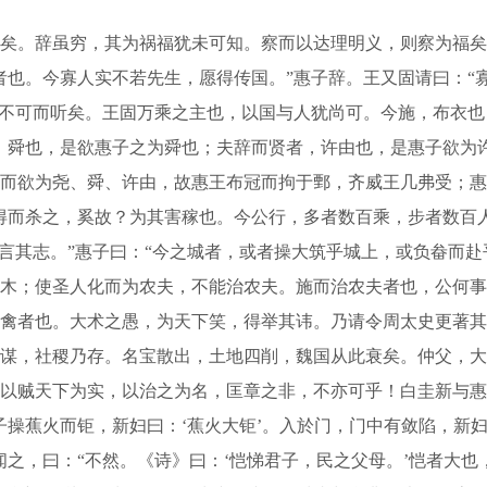
。辞虽穷，其为祸福犹未可知。察而以达理明义，则察为福矣
者也。今寡人实不若先生，愿得传国。”惠子辞。王又固请曰：“
施不可而听矣。王固万乘之主也，以国与人犹尚可。今施，布衣
，舜也，是欲惠子之为舜也；夫辞而贤者，许由也，是惠子欲为
而欲为尧、舜、许由，故惠王布冠而拘于鄄，齐威王几弗受；惠
得而杀之，奚故？为其害稼也。今公行，多者数百乘，步者数百
请言其志。”惠子曰：“今之城者，或者操大筑乎城上，或负畚而
木；使圣人化而为农夫，不能治农夫。施而治农夫者也，公何事
禽者也。大术之愚，为天下笑，得举其讳。乃请令周太史更著其
谋，社稷乃存。名宝散出，土地四削，魏国从此衰矣。仲父，大
以贼天下为实，以治之为名，匡章之非，不亦可乎！白圭新与惠
操蕉火而钜，新妇曰：‘蕉火大钜’。入於门，门中有敛陷，新妇
闻之，曰：“不然。《诗》曰：‘恺悌君子，民之父母。’恺者大