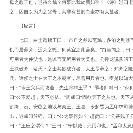
母之教子也，岂待久哉？何事比我於新妇乎？《诗》岂曰‘
之，因自以为为之父母，其非有甚於白圭亦有大甚者。
【应言】
七曰：白圭谓魏王曰：“市丘之鼎以烹鸡，多洎之则淡而
饥而居鼎旁，适为之甑。则莫宜之此鼎矣。”白圭闻之，曰
可用者为仲父也，是以言无所用者为美也。公孙龙说燕昭王以
王欲破齐，诸天下之士其欲破齐者，大王尽养之；知齐之险
兵。诸侯之士在大王之本朝者，尽善用兵者也。臣是以知大王
曰：“今王兴兵而攻燕，先生将非王乎？”墨者师对曰：“然
曰“公不爱赵，天下必从。”周颇曰“固欲天下之从也。天下
割绛、汾、安邑之地以与秦王。王喜，令起贾为孟卬求司徒
出，遇孟卬於廷。曰：“公之事何如？”起贾曰：“公甚贱子
曰：“王应之谓何？”王曰：“宁以臧，无用卬也。”孟卬