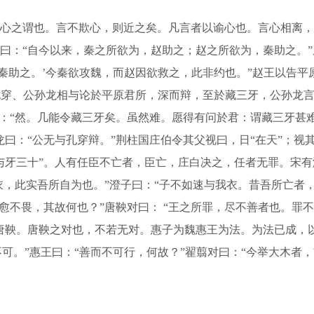
之谓也。言不欺心，则近之矣。凡言者以谕心也。言心相离，
曰：“自今以来，秦之所欲为，赵助之；赵之所欲为，秦助之。
秦助之。’今秦欲攻魏，而赵因欲救之，此非约也。”赵王以告平
”孔穿、公孙龙相与论於平原君所，深而辩，至於藏三牙，公孙龙
曰：“然。几能令藏三牙矣。虽然难。愿得有问於君：谓藏三牙甚
曰：“公无与孔穿辩。”荆柱国庄伯令其父视曰，日“在天”；视其
十二与牙三十”。人有任臣不亡者，臣亡，庄白决之，任者无罪。
缁衣，此实吾所自为也。”澄子曰：“子不如速与我衣。昔吾所亡
愈不畏，其故何也？”唐鞅对曰： “王之所罪，尽不善者也。罪
唐鞅。唐鞅之对也，不若无对。惠子为魏惠王为法。为法已成，
“不可。”惠王曰：“善而不可行，何故？”翟翦对曰：“今举大木