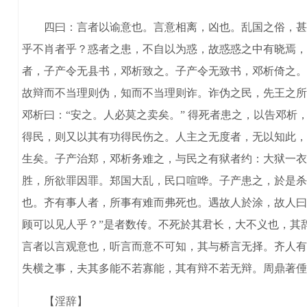
四曰：言者以谕意也。言意相离，凶也。乱国之俗，甚多
乎不肖者乎？惑者之患，不自以为惑，故惑惑之中有晓焉，
者，子产令无县书，邓析致之。子产令无致书，邓析倚之。
故辩而不当理则伪，知而不当理则诈。诈伪之民，先王之所
邓析曰：“安之。人必莫之卖矣。” 得死者患之，以告邓析
得民，则又以其有功得民伤之。人主之无度者，无以知此，
生矣。子产治郑，邓析务难之，与民之有狱者约：大狱一衣
胜，所欲罪因罪。郑国大乱，民口喧哗。子产患之，於是杀
也。齐有事人者，所事有难而弗死也。遇故人於涂，故人曰：
顾可以见人乎？”是者数传。不死於其君长，大不义也，其
言者以言观意也，听言而意不可知，其与桥言无择。齐人有
失横之事，夫其多能不若寡能，其有辩不若无辩。周鼎著倕
【淫辞】