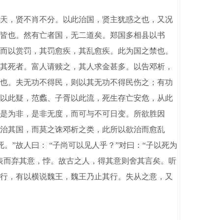
天，贤不肖不分。以此治国，贤主犹惑之也，又况
皆也。然有亡者国，无二道矣。郑国多相县以书
而以赏罚，其罚愈疾，其乱愈疾。此为国之禁也。
其死者。富人请赎之，其人求金甚多。以告邓析，
此也。夫无功不得民，则以其无功不得民伤之；有功
以此疑，范蠡、子胥以此流，死生存亡安危，从此
是为非，是非无度，而可与不可日变。所欲胜因
治其国，而莫之诛邓析之类，此所以欲治而愈乱
。”故人曰： “子尚可以见人乎？”对曰：“子以死为
表而弃其意，悖。故古之人，得其意则舍其言矣。听
行，有以横说魏王，魏王乃止其行。失从之意，又