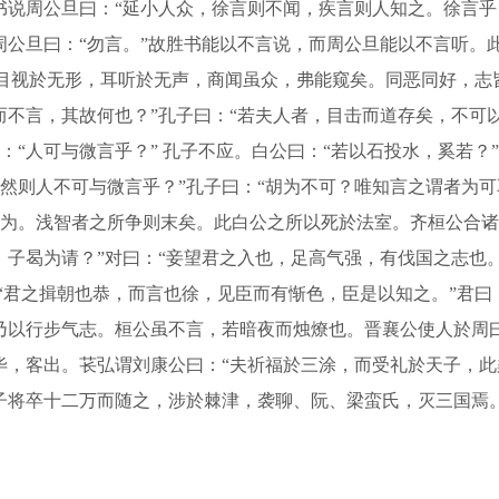
说周公旦曰：“延小人众，徐言则不闻，疾言则人知之。徐言乎，
周公旦曰：“勿言。”故胜书能以不言说，而周公旦能以不言听。
目视於无形，耳听於无声，商闻虽众，弗能窥矣。同恶同好，志
而不言，其故何也？”孔子曰：“若夫人者，目击而道存矣，不可
“人可与微言乎？” 孔子不应。白公曰：“若以石投水，奚若？”
 “然则人不可与微言乎？”孔子曰：“胡为不可？唯知言之谓者为
为。浅智者之所争则末矣。此白公之所以死於法室。齐桓公合诸
，子曷为请？”对曰：“妾望君之入也，足高气强，有伐国之志也
：“君之揖朝也恭，而言也徐，见臣而有惭色，臣是以知之。”君
乃以行步气志。桓公虽不言，若暗夜而烛燎也。晋襄公使人於周曰
毕，客出。苌弘谓刘康公曰：“夫祈福於三涂，而受礼於天子，
子将卒十二万而随之，涉於棘津，袭聊、阮、梁蛮氏，灭三国焉