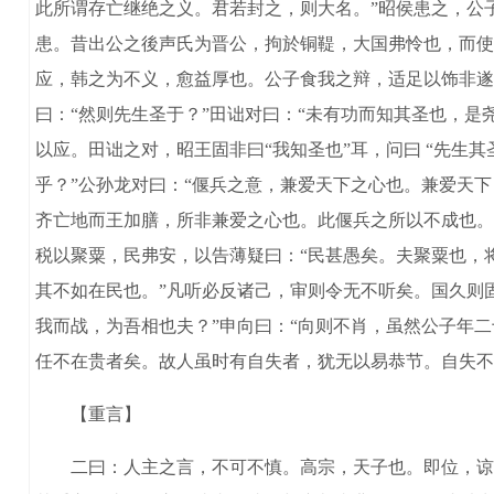
此所谓存亡继绝之义。君若封之，则大名。”昭侯患之，公子
患。昔出公之後声氏为晋公，拘於铜鞮，大国弗怜也，而使
应，韩之为不义，愈益厚也。公子食我之辩，适足以饰非遂过
曰：“然则先生圣于？”田诎对曰：“未有功而知其圣也，是
以应。田诎之对，昭王固非曰“我知圣也”耳，问曰 “先生
乎？”公孙龙对曰：“偃兵之意，兼爱天下之心也。兼爱天
齐亡地而王加膳，所非兼爱之心也。此偃兵之所以不成也。
税以聚粟，民弗安，以告薄疑曰：“民甚愚矣。夫聚粟也，
其不如在民也。”凡听必反诸己，审则令无不听矣。国久则
我而战，为吾相也夫？”申向曰：“向则不肖，虽然公子年
任不在贵者矣。故人虽时有自失者，犹无以易恭节。自失不
【重言】
二曰：人主之言，不可不慎。高宗，天子也。即位，谅暗