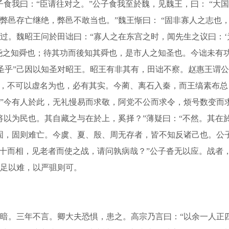
食我曰：“臣请往对之。”公子食我至於魏，见魏王，曰： “大
弊邑存亡继绝，弊邑不敢当也。”魏王惭曰： “固非寡人之志也
。魏昭王问於田诎曰：“寡人之在东宫之时，闻先生之议曰：‘为
尧之知舜也；待其功而後知其舜也，是市人之知圣也。今诎未有功
其圣乎”己因以知圣对昭王。昭王有非其有，田诎不察。赵惠王谓
下，不可以虚名为也，必有其实。今蔺、离石入秦，而王缟素布
”今有人於此，无礼慢易而求敬，阿党不公而求令，烦号数变而
将以为民也。其自藏之与在於上，奚择？”薄疑曰：“不然。其在
固，固则难亡。今虞、夏、殷、周无存者，皆不知反诸己也。公
二十而相，见老者而使之战，请问孰病哉？”公子沓无以应。战者
足以难，以严驵则可。
。三年不言。卿大夫恐惧，患之。高宗乃言曰：“以余一人正四