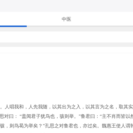
中医
人唱我和，人先我随，以其出为之入，以其言为之名，取其实
思对曰： “盖闻君子犹鸟也，骇则举。”鲁君曰：“主不肖而皆
骇，则鸟曷为举矣？”孔思之对鲁君也，亦过矣。魏惠王使人谓韩