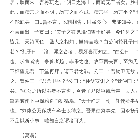
居，取而来，吾将玩之。”明日之海上，而蜻无至者矣。胜书
此，而精言之而不明，勿言之而不成。精言乎，勿言乎？”
不能疵矣。口昬不言，以精相告，纣虽多心，弗能知矣。
不言而出。子贡曰：“夫子之欲见温伯雪子好矣，今也见之
皆见，天符同也。圣人之相知，岂待言哉？白公问於孔子曰：
若？”孔子曰：“淄、渑之合者，易牙尝而知之。”白公曰：
也。求鱼者濡，争兽者趋，非乐之也。故至言去言，至为无
卫姬望见君，下堂再拜，请卫君之罪。公曰：“吾於卫无故
之。管仲曰：“君舍卫乎？”公曰：“仲父安识之？”管仲曰
矣。”桓公之所以匿者不言也，今管子乃以容貌音声，夫人
邑寡君使下臣愿藉途而祈福焉。”天子许之，朝，礼使者事
也。”刘康公乃儆戎车卒士以待之。晋果使祭事先，因令杨
不足以断小事，唯知言之谓者可为。
【离谓】