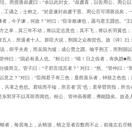
。而授唐叔虞曰：“余以此封女。”叔虞喜，以告周公。周公以请
之，工诵之，士称之。”於是遂封叔虞于晋。周公旦可谓善说矣，
者，今子谏，何故？”对曰：“臣非敢谏也，愿与君王讔也。”王
南方之阜，其三年不动，将以定志意也；其不飞，将以长羽翼也
者五人，所退者十人。群臣大说，荆国之众相贺也。故《诗》曰：
说，听乎夫差，而吴国为墟；成公贾之讔。喻乎荆王，而荆国以
管仲曰：“国必有圣人也。”桓公曰：“嘻！日之役者，有执蹠■
级而立。管子曰：“子邪言伐莒者？” 对曰：“然。”管仲曰：“
何以意之？”对曰：“臣闻君子有三色：显然喜乐者，钟鼓之色也
，兵革之色也。君呿而不唫，所言者‘莒’也；君举臂而指，所
是东郭牙不以耳听而闻也。桓公、管仲虽善匿，弗能隐矣。故圣
者，每居海上，从蜻游，蜻之至者百数而不止，前後左右尽蜻也