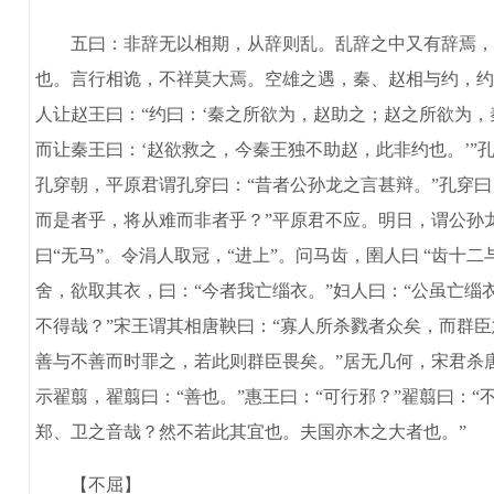
五曰：非辞无以相期，从辞则乱。乱辞之中又有辞焉，心
也。言行相诡，不祥莫大焉。空雄之遇，秦、赵相与约，约
人让赵王曰：“约曰：‘秦之所欲为，赵助之；赵之所欲为，
而让秦王曰：‘赵欲救之，今秦王独不助赵，此非约也。’
孔穿朝，平原君谓孔穿曰：“昔者公孙龙之言甚辩。”孔穿
而是者乎，将从难而非者乎？”平原君不应。明日，谓公孙龙
曰“无马”。令涓人取冠，“进上”。问马齿，圉人曰 “齿
舍，欲取其衣，曰：“今者我亡缁衣。”妇人曰：“公虽亡
不得哉？”宋王谓其相唐鞅曰：“寡人所杀戮者众矣，而群臣
善与不善而时罪之，若此则群臣畏矣。”居无几何，宋君杀
示翟翦，翟翦曰：“善也。”惠王曰：“可行邪？”翟翦曰：
郑、卫之音哉？然不若此其宜也。夫国亦木之大者也。”
【不屈】