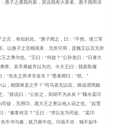
曰：惠子之遇我尚新，其说我有大甚者。惠子闻而诽
之言，有似於此。”惠子闻之，曰：“不然。使三军
大甚。以惠子之言蝺焉美，无所可用，是魏王以言无所
王之弗为也。”王曰：“何故？”公孙龙曰：“日者大
弗养。其卒果破齐以为功。今大王曰：我甚取偃
“先生之所术非攻夫？”墨者师曰：“然。”
攻中山，相国将是之乎？”司马喜无以应。路说谓周颇
之。”路说曰：“公欲之，则胡不为从矣？”魏令孟卬
为司徒，无用卬。愿大王之更以他人诏之也。”起贾
：“秦客何言？”王曰：“求以女为司徒。”孟卬
令负牛书与秦，犹乃善牛也。卬虽不肖，独不如牛