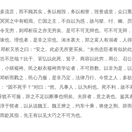
流言，而不顾其实，务以相毁，务以相誉，毁誉成党，众口熏
冥冥之中有昭焉。亡国之主，不自以为惑，故与桀、纣、幽、厉
令无穷，则邓析应之亦无穷矣。是可不可无辩也。可不可无辩，
诛也。理也者，是非之宗也。洧水甚大，郑之富人有溺者，人得
，邓析又答之曰：“安之。此必无所更买矣。”夫伤忠臣者有似於
岂不悲哉？比干、苌弘以此死，箕子、商容以此穷，周公、召公
，小狱襦袴。民之献衣襦袴而学讼者，不可胜数。以非为是，以
邓析而戮之，民心乃服，是非乃定，法律乃行。今世之人，多欲
 “固不死乎？”对曰：“然。凡事人，以为利也。死不利，故不死
辞犹不可服，辞之不足以断事也明矣。夫辞者，意之表也。鉴其
淳于髡者，以从说魏王。魏王辨之，约车十乘，将使之荆。辞而
而龁其指，先王有以见大巧之不可为也。