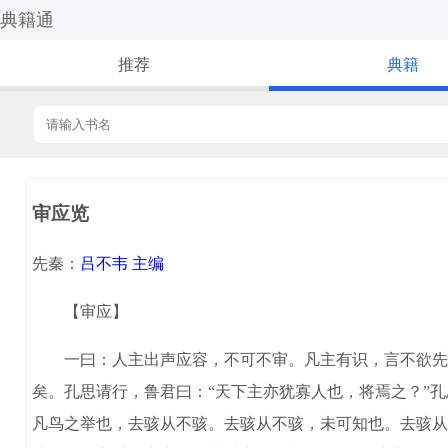
典籍通
推荐
典籍
审应览
先秦：
吕不韦 主编
【审应】
一曰：人主出声应容，不可不审。凡主有识，言不欲先。
矣。孔思请行，鲁君曰：“天下主亦犹寡人也，将焉之？”孔
凡鸟之举也，去骇从不骇。去骇从不骇，未可知也。去骇从