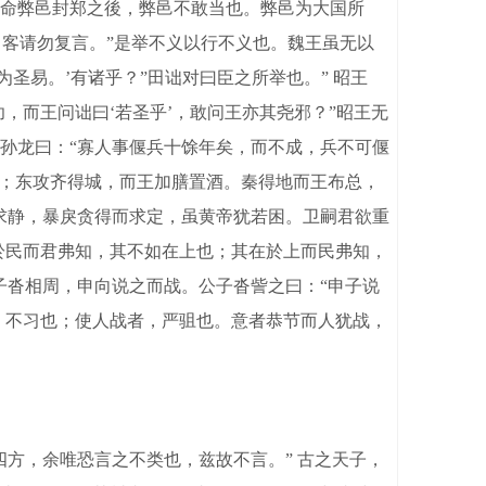
国命弊邑封郑之後，弊邑不敢当也。弊邑为大国所
，客请勿复言。”是举不义以行不义也。魏王虽无以
圣易。’有诸乎？”田诎对曰臣之所举也。” 昭王
，而王问诎曰‘若圣乎’，敢问王亦其尧邪？”昭王无
公孙龙曰：“寡人事偃兵十馀年矣，而不成，兵不可偃
总；东攻齐得城，而王加膳置酒。秦得地而王布总，
求静，暴戾贪得而求定，虽黄帝犹若困。卫嗣君欲重
於民而君弗知，其不如在上也；其在於上而民弗知，
子沓相周，申向说之而战。公子沓訾之曰：“申子说
，不习也；使人战者，严驵也。意者恭节而人犹战，
方，余唯恐言之不类也，兹故不言。” 古之天子，