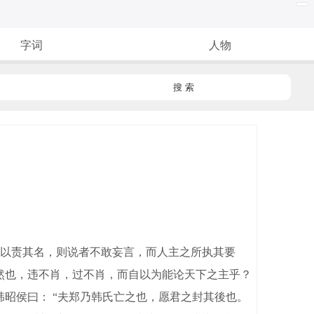
字词
人物
搜 索
以责其名，则说者不敢妄言，而人主之所执其要
以然也，违不肖，过不肖，而自以为能论天下之主乎？
昭侯曰： “夫郑乃韩氏亡之也，愿君之封其後也。