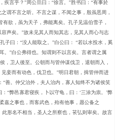
疾言乎？”周公旦曰：“徐言。”胜书曰：“有事於
此之谓不言之听。不言之谋，不闻之事，殷虽恶周，
皆有欲，虽为天子，弗能离矣。孔子见温伯雪子，
以容声矣。”故未见其人而知其志，见其人而心与志
孔子曰：“没人能取之。”白公曰： “若以水投水，奚
可耳。”白公弗得也。知谓则不以言矣。言者谓之属
侯，卫人後至。公朝而与管仲谋伐卫，退朝而入，
。见妾而有动色，伐卫也。”明日君朝，揖管仲而进
曰：“善。仲父治外，夫人治内，寡人知终不为诸侯笑
：“弊邑寡君寝疾，卜以守龟，曰：‘三涂为祟。’弊
此柔嘉之事也，而客武色，殆有他事，愿公备之
。此形名不相当，圣人之所察也，苌弘则审矣。故言