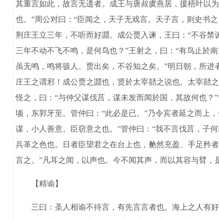
其重言如此，故言无遗者。成王与唐叔虞燕居，援梧叶以为珪
也。”周公对曰：“臣闻之，天子无戏言。天子言，则史书
荆庄王立三年，不听而好讔。成公贾入谏，王曰：“不谷禁谏
三年不动不飞不鸣，是何鸟也？”王射之，曰：“有鸟止於
虽无鸣，鸣将骇人。贾出矣，不谷知之矣。”明日朝，所进
庄王之谓邪！成公贾之讔也，贤於太宰嚭之说也。太宰嚭之
怪之，曰：“与仲父谋伐莒，谋未发而闻於国，其故何也？”
顷，东郭牙至。管仲曰：“此必是已。”乃令宾者延之而上，分
谋，小人善意。臣窃意之也。”管仲曰：“我不言伐莒，子
兵革之色也。日者臣望君之在台上也，艴然充盈、手足矜者
言之。”凡耳之闻，以声也。今不闻其声，而以其容与臂，
【精谕】
三曰：圣人相谕不待言，有先言言者也。海上之人有好蜻